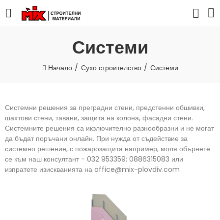
Системи
Начало
Сухо строителство
Системи
Системни решения за преградни стени, предстенни обшивки,
шахтови стени, тавани, защита на колона, фасадни стени.
Системните решения са икзлючително разнообразни и не могат
да бъдат поръчани онлайн. При нужда от съдействие за
системно решение, с пожарозащита например, моля обърнете
се към наш консултант - 032 953359; 0886315083 или
изпратете изискванията на office@mix-plovdiv.com