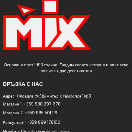
Основана през 1993 година. Градим своята история и опит вече
повече от две десетилетия.
ВРЪЗКА С НАС
Адрес: Пловдив Ул."Димитър Стамболов" №8​
Магазин 1:
+359 888 297 678
Магазин 2:
+359 885 501 116
Консултант:
+359 889 178102​
Имейл:
office@mix-plovdiv.com