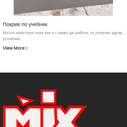
Покрив по учебник
Когато майстора знае как и с какво да работи, се получва здрав,
устойчив...
View More