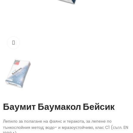
Кликнете, за да увеличите
Баумит Баумакол Бейсик
Лепило за полагане на фаянс и теракота, за лепене по
тънкослойния метод; водо- и мразоустойчиво, клас C1 (съгл. EN