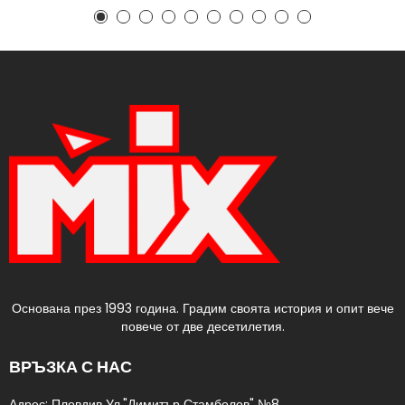
Основана през 1993 година. Градим своята история и опит вече
повече от две десетилетия.
ВРЪЗКА С НАС
Адрес: Пловдив Ул."Димитър Стамболов" №8​