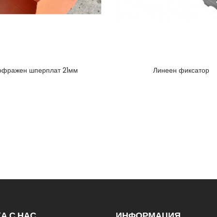
офражен шперплат 21мм
Линеен фиксатор
А С НАС
ИНФОРМАЦИЯ