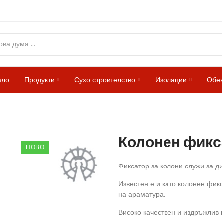
ало
Продукти
Сухо строителство
Изолации
Обек
Колонен фикс
НОВО
Фиксатор за колони служи за д
Известен е и като колонен фик
на араматура.
Високо качествен и издръжлив п