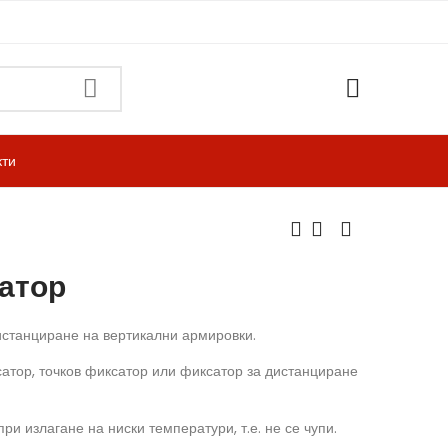
ти
атор
истанциране на вертикални армировки.
сатор, точков фиксатор или фиксатор за дистанциране
ри излагане на ниски температури, т.е. не се чупи.