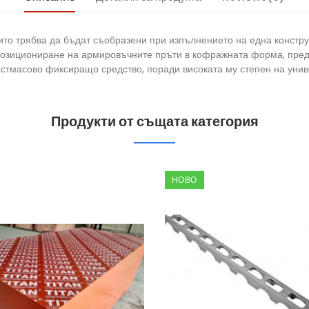
ито трябва да бъдат съобразени при изпълнението на една констр
 позициониране на армировъчните пръти в кофражната форма, пред
стмасово фиксиращо средство, поради високата му степен на униве
Продукти от същата категория
НОВО