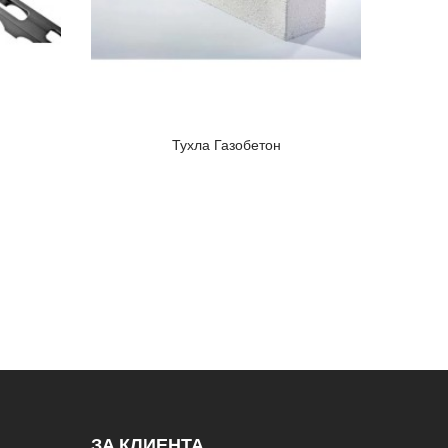
Тухла Газобетон
Станда
ЗА КЛИЕНТА