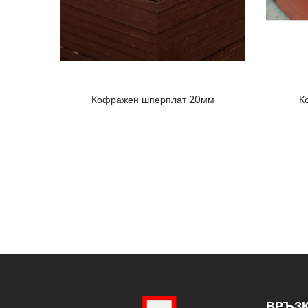
Кофражен шперплат 20мм
К
ВРЪЗК