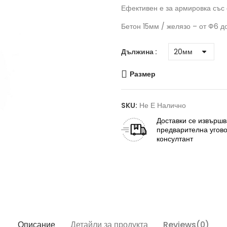
Ефективен е за армировка със 
Бетон 15мм / желязо – от Ф6 д
Дължина
Размер
SKU:
Не Е Налично
Доставки
се извършв
предварителна угово
консултант
Описание
Детайли за продукта
Reviews(0)