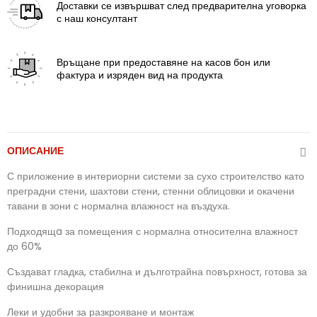
Доставки
се извършват след предварителна уговорка
с наш консултант
Връщане
при предоставяне на касов бон или
фактура и изряден вид на продукта
ОПИСАНИЕ
С приложение в интериорни системи за сухо строителство като
преградни стени, шахтови стени, стенни облицовки и окачени
тавани в зони с нормална влажност на въздуха.
Подходящa за помещения с нормална относителна влажност
до 60%
Създават гладка, стабилна и дълготрайна повърхност, готова за
финишна декорация
Леки и удобни за разкрояване и монтаж