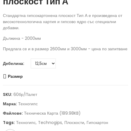
плоскост Тип А
Стандартна гипсокартонена плоскост Тип А е произведена от
високотехнологична хартия и гипсово ядро със специални
добавки.
Дължина - 2000мм
Предлага се и в размер 2600мм и 3000мм - цена по запитване
Дебелина
Размер
SKU:
60бр/палет
Марка:
Техногипс
Файлове:
Техническа Карта (189.98KB)
Tags:
Техногипс
Technogips
Плоскости
Гипскартон