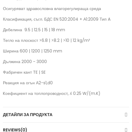
Осигуряват здравословна влагорегулираща среда
Класификация, съгл. БДС EN 520:2004 + А1:2009
Тип A
Дебелина
9.5 | 12.5 | 15 | 18 mm
Тегло на плоскост
>6.8 | >8.2 | >10 | 12 kg/m²
Ширина
600 | 1200 | 1250 mm
Дължина
2000 - 3000
Фабричен кант
TE | SE
Реакция на огън
А2-s1,d0
Kоефициент на топлопроводност, ʎ
0.25 W/(m.K)
ДЕТАЙЛИ ЗА ПРОДУКТА
REVIEWS(0)