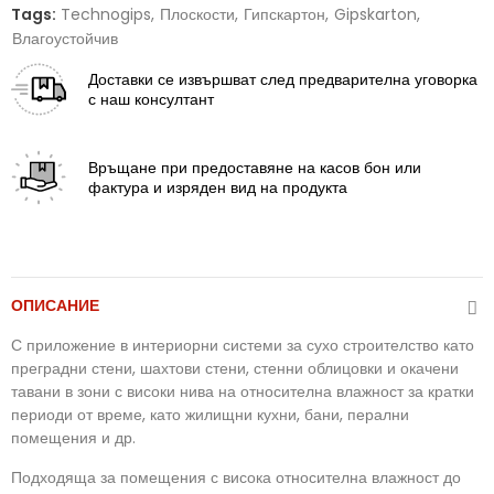
Tags:
Technogips
Плоскости
Гипскартон
Gipskarton
Влагоустойчив
Доставки
се извършват след предварителна уговорка
с наш консултант
Връщане
при предоставяне на касов бон или
фактура и изряден вид на продукта
ОПИСАНИЕ
С приложение в интериорни системи за сухо строителство като
преградни стени, шахтови стени, стенни облицовки и окачени
тавани в зони с високи нива на относителна влажност за кратки
периоди от време, като жилищни кухни, бани, перални
помещения и др.
Подходяща за помещения с висока относителна влажност до