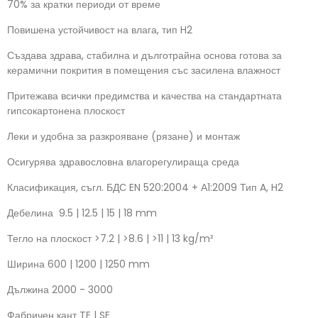
70% за кратки периоди от време
Повишена устойчивост на влага, тип H2
Създава здрава, стабилна и дълготрайна основа готова за
керамични покрития в помещения със засилена влажност
Притежава всички предимства и качества на стандартната
гипсокартонена плоскост
Леки и удобна за разкрояване (рязане) и монтаж
Осигурява здравословна влагорегулираща среда
Класификация, съгл. БДС EN 520:2004 + А1:2009
Тип A, H2
Дебелина
9.5 | 12.5 | 15 | 18 mm
Тегло на плоскост
>7.2 | >8.6 | >11 | 13 kg/m²
Ширина
600 | 1200 | 1250 mm
Дължина
2000 - 3000
Фабричен кант
TE | SE