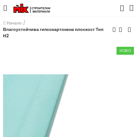
Начало
Влагоустойчива гипсокартонена плоскост Тип
H2
НОВО