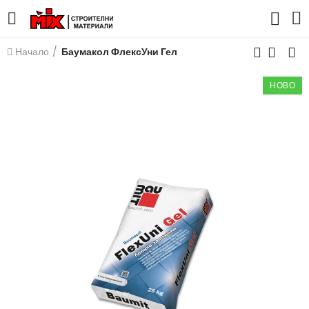
Начало
Баумакол ФлексУни Гел
НОВО