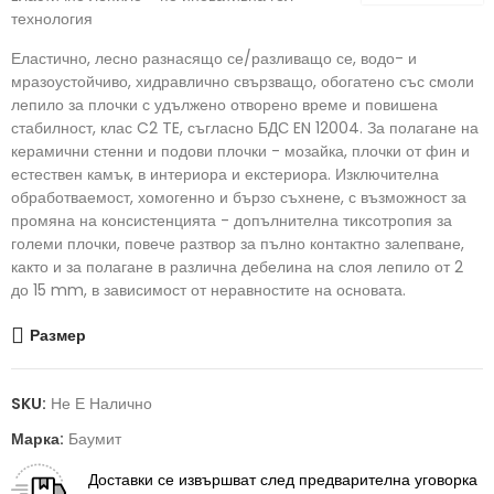
технология
Еластично, лесно разнасящо се/разливащо се, водо- и
мразоустойчиво, хидравлично свързващо, обогатено със смоли
лепило за плочки с удължено отворено време и повишена
стабилност, клас C2 TE, съгласно БДС EN 12004. За полагане на
керамични стенни и подови плочки - мозайка, плочки от фин и
естествен камък, в интериора и екстериора. Изключителна
обработваемост, хомогенно и бързо съхнене, с възможност за
промяна на консистенцията - допълнителна тиксотропия за
големи плочки, повече разтвор за пълно контактно залепване,
както и за полагане в различна дебелина на слоя лепило от 2
до 15 mm, в зависимост от неравностите на основата.
Размер
SKU:
Не Е Налично
Марка:
Баумит
Доставки
се извършват след предварителна уговорка