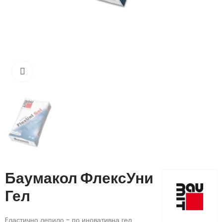
Кликнете, за да увеличите
Баумакол ФлексУни
Гел
Eластично лепило - по иновативна гел