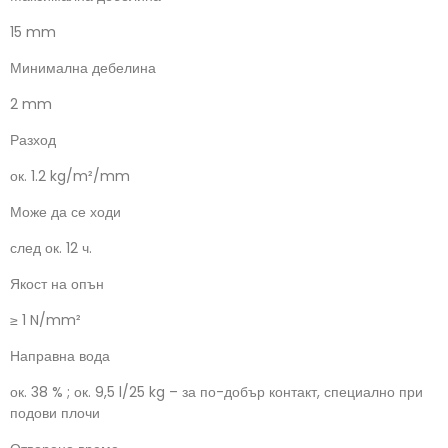
15 mm
Минимална дебелина
2 mm
Разход
ок. 1.2 kg/m²/mm
Може да се ходи
след ок. 12 ч.
Якост на опън
≥ 1 N/mm²
Направна вода
ок. 38 % ; ок. 9,5 l/25 kg – за по-добър контакт, специално при
подови плочи