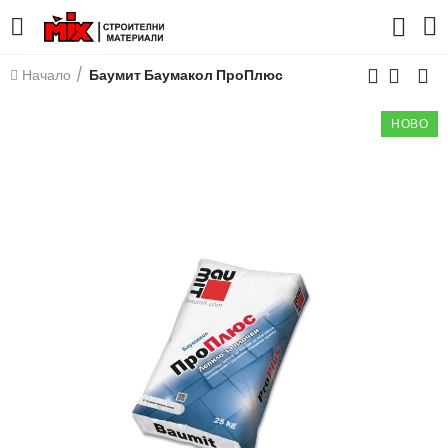
Начало
Баумит Баумакол ПроПлюс
НОВО