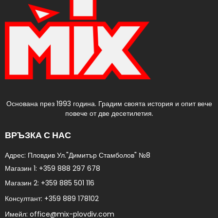
Основана през 1993 година. Градим своята история и опит вече
повече от две десетилетия.
ВРЪЗКА С НАС
Адрес: Пловдив Ул."Димитър Стамболов" №8​
Магазин 1:
+359 888 297 678
Магазин 2:
+359 885 501 116
Консултант:
+359 889 178102​
Имейл:
office@mix-plovdiv.com