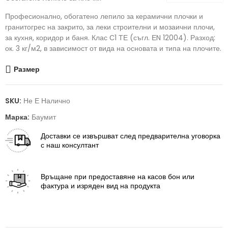
Професионално, обогатено лепило за керамични плочки и
гранитогрес на закрито, за леки строителни и мозаични плочи,
за кухня, коридор и баня. Клас С1 ТЕ (съгл. ЕN 12004). Разход:
ок. 3 кг/м2, в зависимост от вида на основата и типа на плочите.
Размер
SKU:
Не Е Налично
Марка:
Баумит
Доставки
се извършват след предварителна уговорка
с наш консултант
Връщане
при предоставяне на касов бон или
фактура и изряден вид на продукта