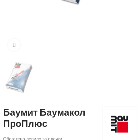
Кликнете, за да увеличите
Баумит Баумакол
ПроПлюс
Обогатено лепило за плочки