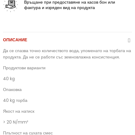
Връщане
при предоставяне на касов бон или
фактура и изряден вид на продукта
ОПИСАНИЕ
Да се спазва точно количеството вода, упоменато на торбата на
продукта. Да не се работи със земновлажна консистенция.
Продуктови варианти
40 kg
Опаковка
40 kg торба
Якост на натиск
> 20 N/mm²
Плътност на сухата смес