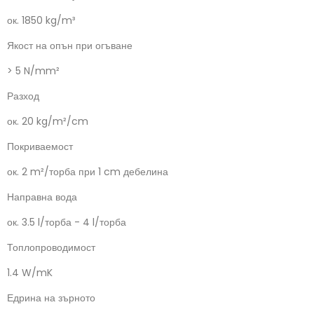
ок. 1850 kg/m³
Якост на опън при огъване
> 5 N/mm²
Разход
ок. 20 kg/m²/cm
Покриваемост
ок. 2 m²/торба при 1 cm дебелина
Направна вода
ок. 3.5 l/торба - 4 l/торба
Топлопроводимост
1.4 W/mK
Едрина на зърното