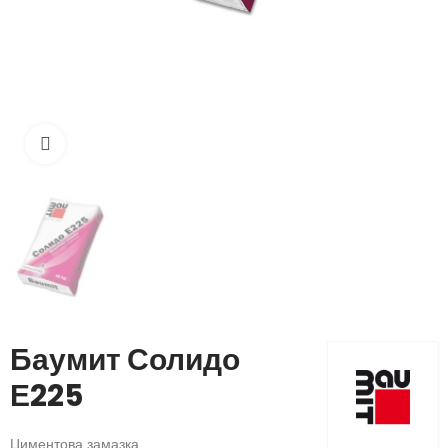
Кликнете, за да увеличите
Баумит Солидо
Е225
Циментова замазка