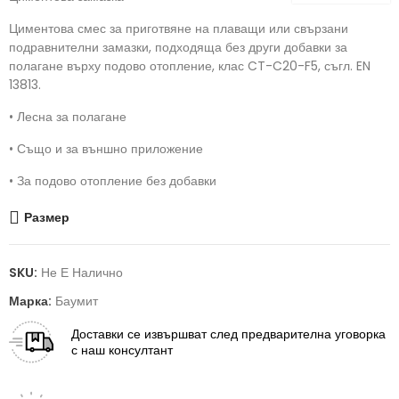
Циментова смес за приготвяне на плаващи или свързани
подравнителни замазки, подходяща без други добавки за
полагане върху подово отопление, клас CT-C20-F5, съгл. EN
13813.
•
Лесна за полагане
•
Също и за външно приложение
•
За подово отопление без добавки
Размер
SKU:
Не Е Налично
Марка:
Баумит
Доставки
се извършват след предварителна уговорка
с наш консултант