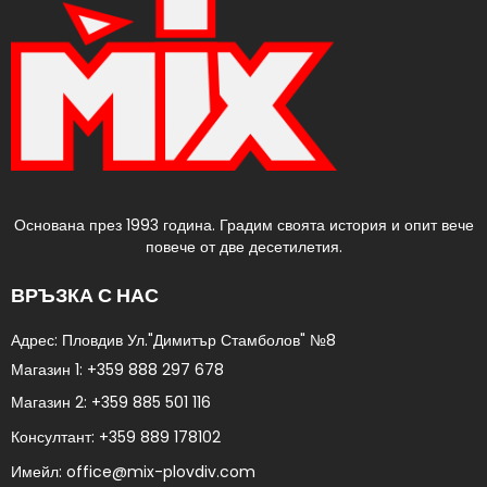
Основана през 1993 година. Градим своята история и опит вече
повече от две десетилетия.
ВРЪЗКА С НАС
Адрес: Пловдив Ул."Димитър Стамболов" №8​
Магазин 1:
+359 888 297 678
Магазин 2:
+359 885 501 116
Консултант:
+359 889 178102​
Имейл:
office@mix-plovdiv.com