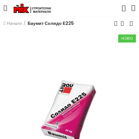
Начало
Баумит Солидо Е225
НОВО