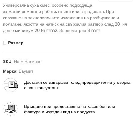
Универсална суха смес, особено подходяща
за малки ремонтни работи, вкъщи или в градината. При
спазване на технологичните изисквания на разбъркване и
полагане, якостта на натиск на свързалия разтвор след 28-ия
ден е минимум 20 N/mm2. Зърнометрия 8 mm.
Размер
SKU:
Не Е Налично
Марка:
Баумит
Доставки
се извършват след предварителна уговорка
с наш консултант
Връщане
при предоставяне на касов бон или
фактура и изряден вид на продукта