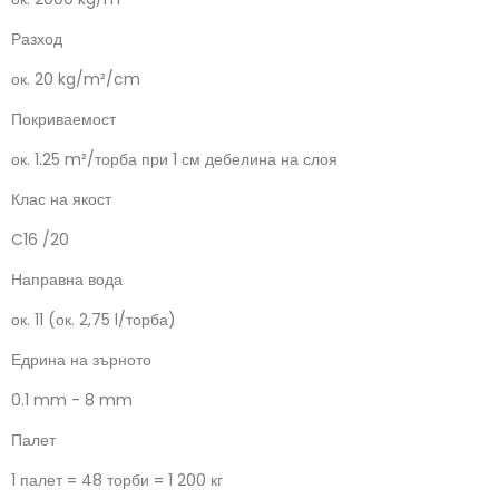
Разход
ок. 20 kg/m²/cm
Покриваемост
ок. 1.25 m²/торба при 1 см дебелина на слоя
Клас на якост
C16 /20
Направна вода
ок. 11 (ок. 2,75 l/торба)
Едрина на зърното
0.1 mm - 8 mm
Палет
1 палет = 48 торби = 1 200 кг