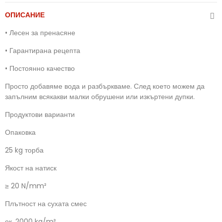
ОПИСАНИЕ
•
Лесен за пренасяне
•
Гарантирана рецепта
•
Постоянно качество
Просто добавяме вода и разбъркваме. След което можем да
запълним всякакви малки обрушени или изкъртени дупки.
Продуктови варианти
Опаковка
25 kg торба
Якост на натиск
≥ 20 N/mm²
Плътност на сухата смес
ок. 2000 kg/m³